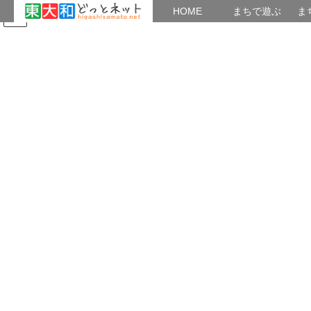
HOME
HOME
まちで遊ぶ
ま
コ
ナ
まちで学ぶ
がいこくじん
みんなのブログ
イベント
テストサイト２
ン
ビ
テ
ゲ
ン
ー
東大和市郷土博物館
ツ
シ
へ
ョ
ス
ン
HOME
東大和市郷土博物館
キ
に
ッ
移
プ
動
郷土博物館・プラネタリウム