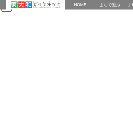
HOME
HOME
まちで遊ぶ
ま
コ
ナ
まちで学ぶ
がいこくじん
みんなのブログ
イベント
たまり場：「新現役」
ン
ビ
テ
ゲ
ン
ー
メディア
ツ
シ
へ
ョ
ス
ン
HOME
メディア
IMG_2754-2
キ
に
ッ
移
プ
動
2016年2月1日
/ 最終更新日時 :
2016年2月1日
Mumbler
IMG_2754-2