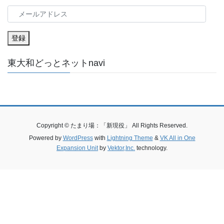
メ
ー
ル
登録
ア
ド
東大和どっとネットnavi
レ
ス
Copyright © たまり場：「新現役」 All Rights Reserved.
Powered by
WordPress
with
Lightning Theme
&
VK All in One
Expansion Unit
by
Vektor,Inc.
technology.