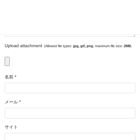
Upload attachment
(Allowed file types:
jpg, gif, png
, maximum file size:
2MB.
名前
*
メール
*
サイト