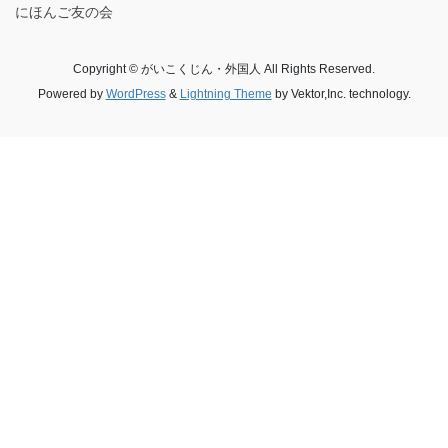
にほんご友の会
Copyright © がいこくじん・外国人 All Rights Reserved.
Powered by
WordPress
&
Lightning Theme
by Vektor,Inc. technology.