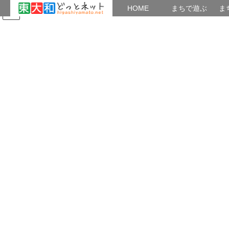
HOME
HOME
まちで遊ぶ
ま
コ
ナ
まちで学ぶ
がいこくじん
みんなのブログ
イベント
ン
ビ
テ
ゲ
ン
ー
外国人のための日本語教室
ツ
シ
へ
ョ
ス
ン
HOME
外国人のための日本語教室
外国人のための日本語教室
キ
に
ッ
移
プ
動
2022年10月6日
/ 最終更新日時 :
2024年1月19日
ytakahashi
外国人のための日本語教室
外国人のための日本語教室