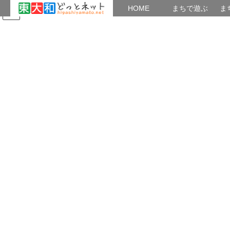
HOME
HOME
まちで遊ぶ
ま
コ
ナ
まちで学ぶ
がいこくじん
みんなのブログ
イベント
ン
ビ
テ
ゲ
ン
ー
2024年7月
ツ
シ
へ
ョ
ス
ン
HOME
2024年7月
キ
に
ッ
移
プ
動
2024年7月9日
七夕まつり
日本語の会 七夕まつりを開催
南街公民館が7月より11月までの5カ月休館とな
り、替わりに中央公民館で日本語の会を開講して
います。初日当日は七夕まつりを行い、学習者12
人、ボランティア16人の計28人が参加しました。
短冊にそれぞれの願いを書いて笹に飾り […]