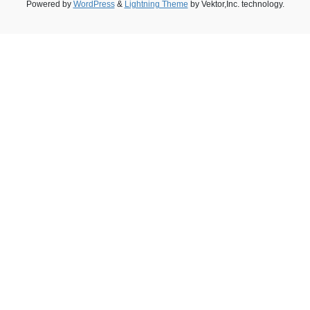
Powered by
WordPress
&
Lightning Theme
by Vektor,Inc. technology.