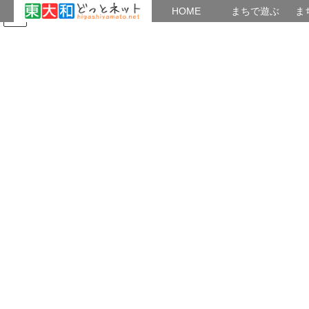
HOME
HOME
まちで遊ぶ
ま
コ
ナ
まちで学ぶ
がいこくじん
みんなのブログ
イベント
ン
ビ
テ
ゲ
ン
ー
2023年12月
ツ
シ
へ
ョ
ス
ン
HOME
2023年12月
キ
に
ッ
移
プ
動
2023年12月29日
忘年会
日本語の会 年末パーティー
日本語の会では、2023年12月21日(木)に東大和市
南街公民館で、年末パーティーを開催しました。
第一部は学習者のふるさと紹介、第二部はふるさ
と・ジングルベルなど4曲を合唱、最後は全員で
BINGOゲームを楽しみました。当 […]