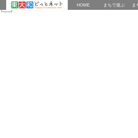
HOME
HOME
まちで遊ぶ
ま
コ
ナ
まちで学ぶ
がいこくじん
みんなのブログ
イベント
ン
ビ
テ
ゲ
ン
ー
七夕まつり
ツ
シ
へ
ョ
ス
ン
HOME
七夕まつり
日本語の会 七夕まつりを開催
キ
に
ッ
移
プ
動
2024年7月9日
/ 最終更新日時 :
2024年7月9日
ytakahashi
七夕まつり
日本語の会 七夕まつりを開催
南街公民館が7月より11月までの5カ月休館となり、替わりに中央
公民館で日本語の会を開講しています。初日当日は七夕まつりを
行い、学習者12人、ボランティア16人の計28人が参加しました。
短冊にそれぞれの願いを書いて笹に飾り、公民館２階のロビーに
飾り付けました。