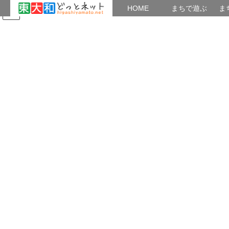
HOME
HOME
まちで遊ぶ
ま
コ
ナ
まちで学ぶ
がいこくじん
みんなのブログ
イベント
ン
ビ
テ
ゲ
ン
ー
忘年会
ツ
シ
へ
ョ
ス
ン
HOME
忘年会
日本語の会 「忘年クリスマス会」を開催
キ
に
ッ
移
プ
動
2025年12月22日
/ 最終更新日時 :
2025年12月22日
tamako77
忘年会
日本語の会 「忘年クリスマス会」
を開催
日本語の会の恒例の｢年末パーティー｣が、12月18日に南街公民館
で開催されました。参加者は学習者17人、ボランティア16人、計
33名でした。