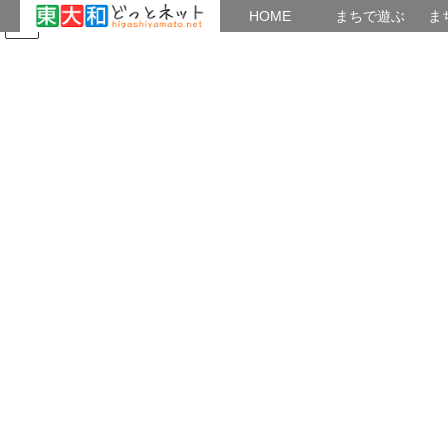
HOME
HOME
まちで遊ぶ
ま
コ
ナ
まちで学ぶ
がいこくじん
みんなのブログ
イベント
ン
ビ
テ
ゲ
ン
ー
2018年10月
ツ
シ
へ
ョ
ス
ン
HOME
2018年10月
キ
に
ッ
移
プ
動
2018年10月14日
知らせたい事
未・来・生倶楽部公開講座「五日市憲法の最後は東大
和市でまとめたか？」
未・来・生倶楽部公開講座 「五日市憲法の最後は東大和市でまと
めたか？」 日時： １０月２６日 第四金曜日 午前１
０時～１２時 場所： 蔵敷公民館 刺激的な表題です 五日市憲法を
ご存知の方は、五日市でしょうと言う […]