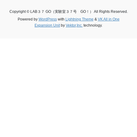
Copyright © LAB３７ GO（実験室３７号 GO！） All Rights Reserved.
Powered by
WordPress
with
Lightning Theme
&
VK All in One
Expansion Unit
by
Vektor,Inc.
technology.