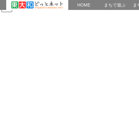
HOME
HOME
まちで遊ぶ
ま
コ
ナ
まちで学ぶ
がいこくじん
みんなのブログ
イベント
ン
ビ
テ
ゲ
ン
ー
2023年6月
ツ
シ
へ
ョ
ス
ン
HOME
2023年6月
キ
に
ッ
移
プ
動
2023年6月28日
夏の自然
夏の花
夏の花 南公園の花とアジサイ つかたか
2023年6月26日
街の行事
七夕まつりの飾りを募集!