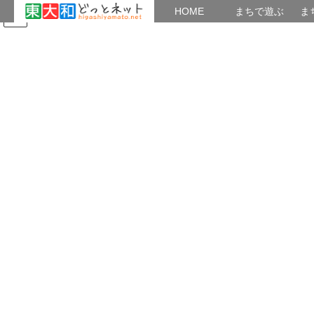
HOME
HOME
まちで遊ぶ
ま
コ
ナ
まちで学ぶ
がいこくじん
みんなのブログ
イベント
東大和の博物館・文化財情報
ン
ビ
テ
ゲ
ン
ー
博物館事業
ツ
シ
へ
ョ
ス
ン
HOME
博物館事業
歴史ガイドツアー（東京都立公園）
キ
に
ッ
移
プ
動
2025年9月14日
/ 最終更新日時 :
2025年9月14日
松本
博物館事業
歴史ガイドツアー（東京都立公
園）
クイズラリーは９月末まで
歴史ガイドは10月から・・・
武蔵野中央公園、武蔵野の森公園、府中の森公園に東大和南公園