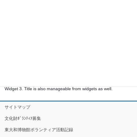
投稿フィード
コメントフィード
WordPress.org
About me automatic widget
This is an automatic widget added on Third Bottom Widget box
(Bottom Widget 3). To edit please go to Appearance > Widgets
and choose 3rd widget from the top in area second called Bottom
Widget 3. Title is also manageable from widgets as well.
サイトマップ
文化財ﾎﾞﾗﾝﾃｨｱ募集
東大和博物館ボランティア活動記録