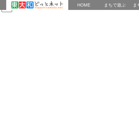
HOME
HOME
まちで遊ぶ
ま
コ
ナ
まちで学ぶ
がいこくじん
みんなのブログ
イベント
東大和の博物館・文化財情報
ン
ビ
テ
ゲ
ン
ー
プラネタリウム
ツ
シ
へ
ョ
ス
ン
HOME
プラネタリウム
5月の星空ガイド
キ
に
ッ
移
プ
動
2026年5月1日
/ 最終更新日時 :
2026年5月1日
松本
プラネタリウム
5月の星空ガイド
郷土博物館のプラネタリウム