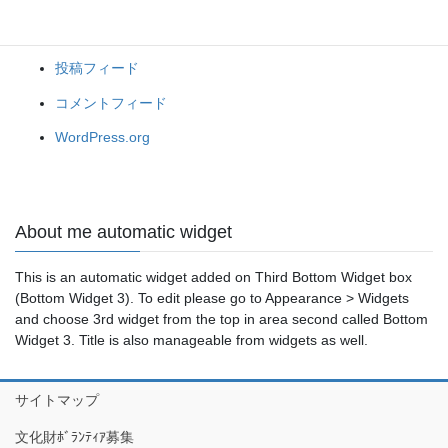
ブ
ログイン
投稿フィード
コメントフィード
WordPress.org
About me automatic widget
This is an automatic widget added on Third Bottom Widget box
(Bottom Widget 3). To edit please go to Appearance > Widgets
and choose 3rd widget from the top in area second called Bottom
Widget 3. Title is also manageable from widgets as well.
サイトマップ
文化財ﾎﾞﾗﾝﾃｨｱ募集