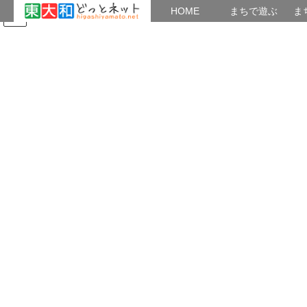
HOME
HOME
まちで遊ぶ
ま
コ
ナ
まちで学ぶ
がいこくじん
みんなのブログ
イベント
東大和の博物館・文化財情報
ン
ビ
テ
ゲ
ン
ー
旧日立航空機株式会社変電所
ツ
シ
へ
ョ
ス
ン
HOME
旧日立航空機株式会社変電所
キ
に
ッ
移
プ
動
変電所の保存・改修工事