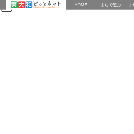
HOME
HOME
まちで遊ぶ
ま
コ
ナ
まちで学ぶ
がいこくじん
みんなのブログ
イベント
東大和の環境
ン
ビ
テ
ゲ
ン
ー
2021年5月20日
ツ
シ
へ
ョ
ス
ン
HOME
2021年5月20日
キ
に
ッ
移
プ
動
2021年5月20日
空堀川
空堀川！第41回クリーンアップ終了報
告！
2021.4.17に実施した第41回クリーンアップの報告です。 実施概
要は下記の通りです。 1.主催：空堀川を考える会 2.後援：東京都
北多摩北部建設事務所 3.協賛：東大和市環境課、森永乳業(株)東京
多摩工場 4.助成 […]