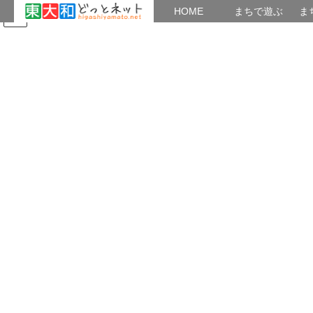
HOME
HOME
まちで遊ぶ
ま
コ
ナ
まちで学ぶ
がいこくじん
みんなのブログ
イベント
東大和の環境
ン
ビ
テ
ゲ
ン
ー
2022年4月22日
ツ
シ
へ
ョ
ス
ン
HOME
2022年4月22日
キ
に
ッ
移
プ
動
2022年4月22日
再エネ省エネ
４月２２日は”アースデイ”！
2022.4.22 今日は、アースデイ！１３時から１８
時まで、YouTubeにつき合った。多くの熱心な若
者達が参加したが、先行きは厳しい。多くの市民
が自分のこととして「地球環境問題」に取組んで
欲しい。今年の「東大和市環境 […]