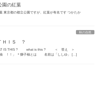
公園の紅葉
葉 東京都の都立公園ですが、紅葉が有名です つかたか
秋の自然
ＴＨＩＳ ？
AT IS THIS ? what is this ? ＜ 答え ＞
 ＊獅子柚とは 名前は「ししゆ」 […]