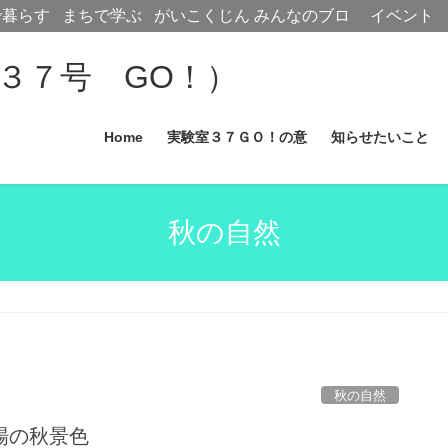
で暮らす
まちで学ぶ
がいこくじん
みんなのブロ
イベント
グ
Home
実験室３７ＧＯ！の意
知らせたいこと
秋の自然
秋の自然
場の秋景色