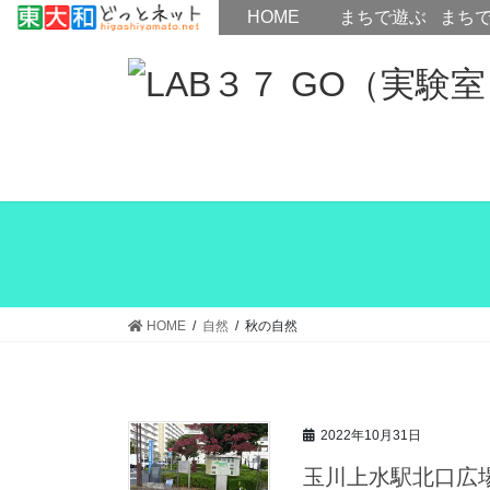
HOME
HOME
まちで遊ぶ
まち
コ
ナ
ン
ビ
テ
ゲ
ン
ー
ツ
シ
へ
ョ
ス
ン
キ
に
ッ
移
プ
動
HOME
自然
秋の自然
2022年10月31日
玉川上水駅北口広