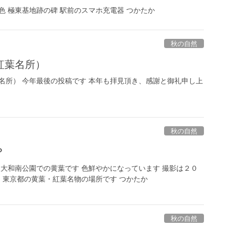
色 極東基地跡の碑 駅前のスマホ充電器 つかたか
秋の自然
紅葉名所）
名所） 今年最後の投稿です 本年も拝見頂き、感謝と御礼申し上
秋の自然
？
東大和南公園での黄葉です 色鮮やかになっています 撮影は２０
 東京都の黄葉・紅葉名物の場所です つかたか
秋の自然