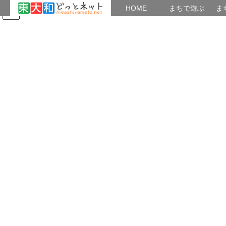
HOME
HOME
まちで遊ぶ
ま
コ
ナ
まちで学ぶ
がいこくじん
みんなのブログ
イベント
ン
ビ
テ
ゲ
ン
ー
教養・あつまり
ツ
シ
へ
ョ
ス
ン
HOME
ブログ 「まちかど広場」
教養・あつまり
キ
に
みんなの料理はヒレカツ煮とぶり大根
ッ
移
プ
動
2024年11月8日
/ 最終更新日時 :
2024年11月8日
東大和ｙ
教養・あつまり
みんなの料理はヒレカツ煮とぶり
大根