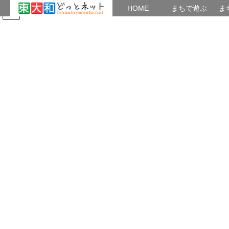
HOME
HOME
まちで遊ぶ
ま
コ
ナ
まちで学ぶ
がいこくじん
みんなのブログ
イベント
ン
ビ
テ
ゲ
ン
ー
東大和市文化協会
ツ
シ
へ
ョ
ス
ン
HOME
文化・娯楽の広場
東大和市文化協会
キ
に
ッ
移
プ
動
投稿記事について
東大和市文化協会
共有:
Twitter
Facebook
Facebook
twitter