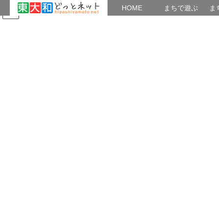
HOME
HOME
まちで遊ぶ
ま
コ
ナ
まちで学ぶ
がいこくじん
みんなのブログ
イベント
ン
ビ
テ
ゲ
ン
ー
アルバローズ（フラワーアレジメン
ツ
シ
ト）
へ
ョ
ス
ン
キ
に
HOME
教養・カルチャー広場
アルバローズ（フラワーアレジメント）
ッ
移
プ
動