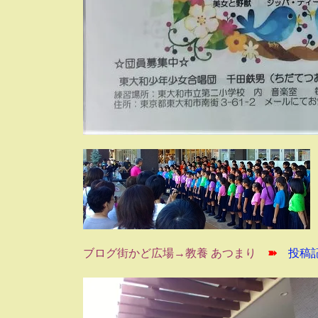
ブログ街かど広場→教養 あつまり
➽
投稿