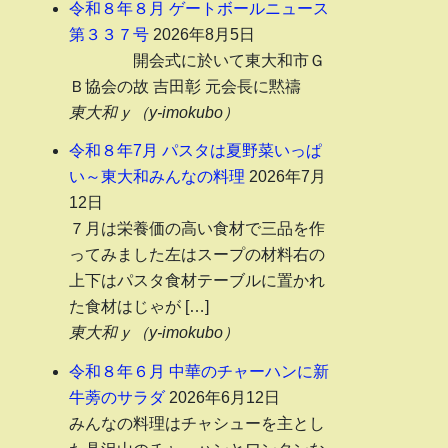
年
令和８年８月 ゲートボールニュース
月
第３３７号
2026年8月5日
と
開会式に於いて東大和市Ｇ
件
Ｂ協会の故 吉田彰 元会長に黙禱
数
東大和ｙ（y-imokubo）
令和８年7月 パスタは夏野菜いっぱ
い～東大和みんなの料理
2026年7月
12日
７月は栄養価の高い食材で三品を作
ってみました左はスープの材料右の
上下はパスタ食材テーブルに置かれ
た食材はじゃが […]
東大和ｙ（y-imokubo）
令和８年６月 中華のチャーハンに新
牛蒡のサラダ
2026年6月12日
みんなの料理はチャシューを主とし