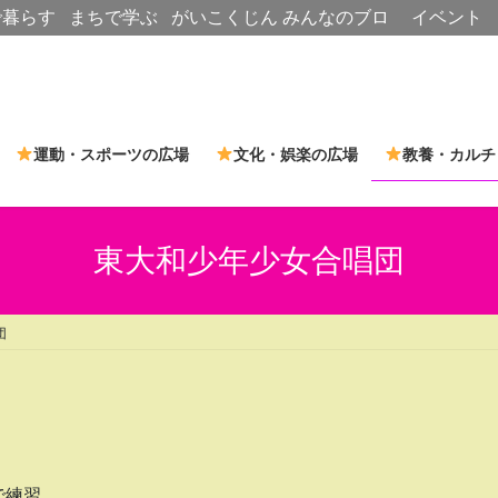
で暮らす
まちで学ぶ
がいこくじん
みんなのブロ
イベント
グ
運動・スポーツの広場
文化・娯楽の広場
教養・カルチ
東大和少年少女合唱団
団
で練習