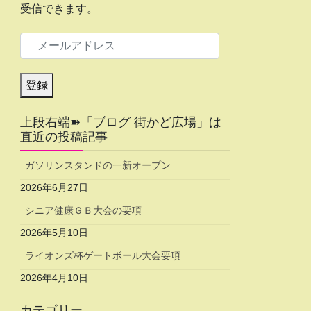
受信できます。
メ
ー
ル
登録
ア
上段右端➽「ブログ 街かど広場」は
ド
直近の投稿記事
レ
ガソリンスタンドの一新オープン
ス
2026年6月27日
シニア健康ＧＢ大会の要項
2026年5月10日
ライオンズ杯ゲートボール大会要項
2026年4月10日
カテゴリー