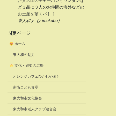
た具沢山のチャーハンとワンタンな
ど３品に３人のお仲間の海外などの
お土産を頂くバ […]
東大和ｙ（y-imokubo）
固定ページ
ホーム
東大和の魅力
文化・娯楽の広場
オレンジカフェひがしやまと
南街こども食堂
東大和市文化協会
東大和市老人クラブ連合会