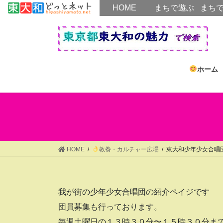
HOME
HOME
まちで遊ぶ
まち
コ
ナ
ン
ビ
テ
ゲ
ン
ー
ツ
シ
ホーム
へ
ョ
ス
ン
キ
に
ッ
移
プ
動
HOME
教養・カルチャー広場
東大和少年少女合唱
我が街の少年少女合唱団の紹介ペイジです
団員募集も行っております。
毎週土曜日の１３時３０分〜１５時３０分ま