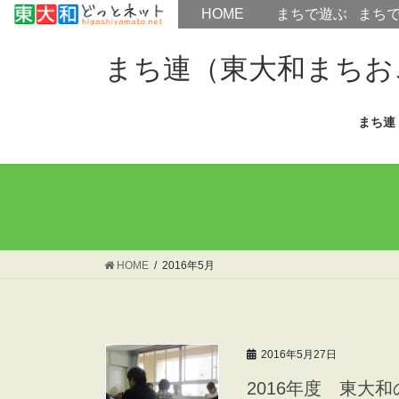
HOME
HOME
まちで遊ぶ
まち
コ
ナ
ン
ビ
まち連（東大和まちお
テ
ゲ
ン
ー
まち連
ツ
シ
へ
ョ
ス
ン
キ
に
ッ
移
プ
動
HOME
2016年5月
2016年5月27日
2016年度 東大