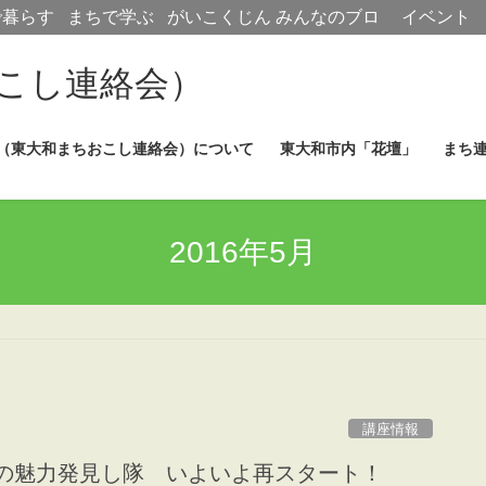
で暮らす
まちで学ぶ
がいこくじん
みんなのブロ
イベント
グ
こし連絡会）
（東大和まちおこし連絡会）について
東大和市内「花壇」
まち
2016年5月
講座情報
和の魅力発見し隊 いよいよ再スタート！