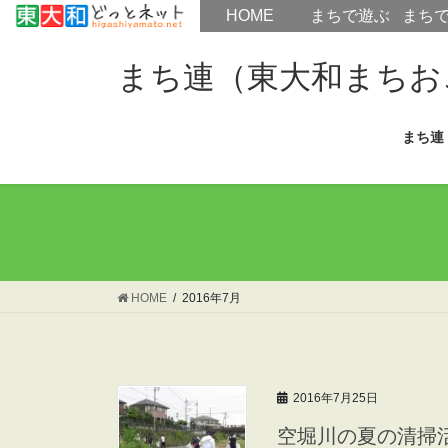
HOME
HOME
まちで遊ぶ
まち
コ
ナ
ン
ビ
まち連（東大和まちお
テ
ゲ
ン
ー
まち連
ツ
シ
へ
ョ
ス
ン
キ
に
ッ
移
プ
動
HOME
2016年7月
2016年7月25日
空堀川の夏の清掃