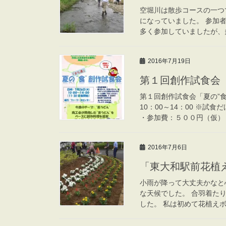
空堀川は散歩コースの一つ
になっていました。 参加
多く参加していましたが、多
2016年7月19日
第１回創作試食会「
第１回創作試食会「夏の”食
10：00～14：00 ※試
・参加費：５００円（仮） 
2016年7月6日
「東大和駅前花植
小雨が降って大丈夫かなと
な天候でした。 合羽着た
した。 私は初めて花植えボ