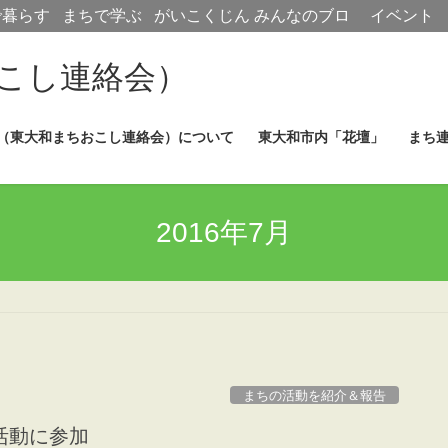
で暮らす
まちで学ぶ
がいこくじん
みんなのブロ
イベント
グ
こし連絡会）
（東大和まちおこし連絡会）について
東大和市内「花壇」
まち
2016年7月
まちの活動を紹介＆報告
活動に参加