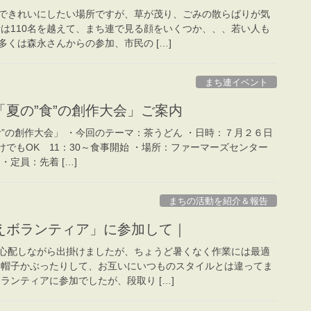
できれいにしたい場所ですが、草が茂り、ごみの散らばりが気
者は110名を越えて、まち連で見る顔をいくつか、、、若い人も
くは森永さんからの参加、市民の […]
まち連イベント
夏の”食”の創作大会」ご案内
”の創作大会」 ・今回のテーマ：茶うどん ・日時：７月２６日
食だけでもOK 11：30～食事開始 ・場所：ファーマーズセンター
・定員：先着 […]
まちの活動を紹介＆報告
えボランティア」に参加して｜
心配しながら出掛けましたが、ちょうど暑くなく作業には最適
り帽子かぶったりして、お互いにいつものスタイルとは違ってま
ランティアに参加でしたが、段取り […]