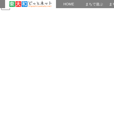
HOME
HOME
まちで遊ぶ
ま
コ
ナ
まちで学ぶ
がいこくじん
みんなのブログ
イベント
まち連（東大和まちおこし連絡
ン
ビ
会）
テ
ゲ
ン
ー
ツ
シ
2018年1月
へ
ョ
ス
ン
キ
に
HOME
2018年1月
ッ
移
プ
動
2018年1月31日
講座情報
大雪の中、講座の成果報告会 開催
先週の大雪が積もった朝、予定通り「魅力発見・
発信し隊事業 成果報告会」が開催され、「まち
連」も3年間の学習や活動の報告をしました。雪掻
きをすませて・・・雪掻きを断って・・・それぞ
れ、長靴を履いて駆けつけ、思い出にのこる報