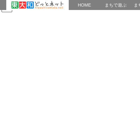
HOME
HOME
まちで遊ぶ
ま
コ
ナ
まちで学ぶ
がいこくじん
みんなのブログ
イベント
ン
ビ
テ
ゲ
ン
ー
教養・あつまり
ツ
シ
へ
ョ
ス
ン
HOME
ブログ 「まちかど広場」
教養・あつまり
キ
に
中央公民館祭り出展 ＝ どっとネット＆アマチュア無線クラブ
ッ
移
プ
動
2019年6月22日
/ 最終更新日時 :
2019年8月30日
東大和ｙ
教養・あつまり
中央公民館祭り出展 ＝ どっとネッ
ト＆アマチュア無線クラブ
中央公民館祭りは隔年ごとに開催され、令和元年に当たる
今年は展示コーナーに１９サークルと舞台発表には両日に