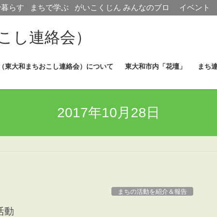
で暮らす
まちで学ぶ
がいこくじん
みんなのブロ
イベント
グ
こし連絡会）
（東大和まちおこし連絡会）について
東大和市内「花壇」
まち
2017年10月28日
まちの活動を紹介＆報告
活動