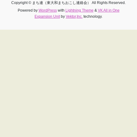
Copyright © まち連（東大和まちおこし連絡会） All Rights Reserved.
Powered by
WordPress
with
Lightning Theme
&
VK All in One
Expansion Unit
by
Vektor,Inc.
technology.