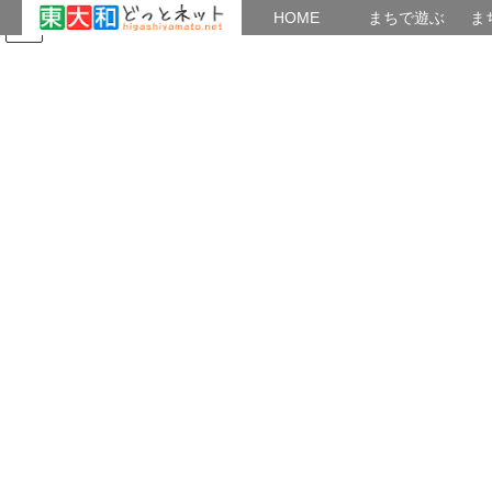
HOME
HOME
まちで遊ぶ
ま
コ
ナ
まちで学ぶ
がいこくじん
みんなのブログ
イベント
まち連（東大和まちおこし連絡
ン
ビ
会）
テ
ゲ
ン
ー
ツ
シ
2018年7月30日
へ
ョ
ス
ン
キ
に
HOME
2018年7月30日
ッ
移
プ
動
2018年7月30日
空堀川・川まつり
川まつりニュース3号 クイズ＜川＆水＞
川まつりニュース3号。 お待たせしました！クイ
ズ＜川＆水＞の答えを掲載。 水の大切さや、川の
役割について、考えるきかっけにしてもらいたい
です。 市民会議での情報交換、夏のイベントも紹
介しています。 次回の市民会議は、8月 […]