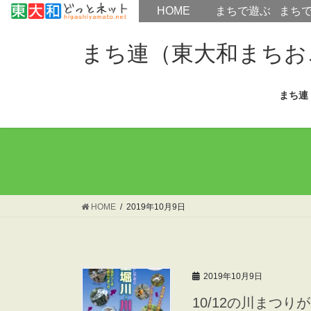
HOME
HOME
まちで遊ぶ
まち
コ
ナ
ン
ビ
まち連（東大和まちお
テ
ゲ
ン
ー
まち連
ツ
シ
へ
ョ
ス
ン
キ
に
ッ
移
プ
動
HOME
2019年10月9日
2019年10月9日
10/12の川まつ