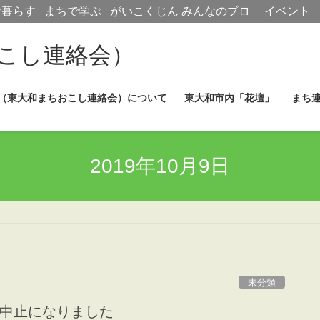
で暮らす
まちで学ぶ
がいこくじん
みんなのブロ
イベント
グ
こし連絡会）
（東大和まちおこし連絡会）について
東大和市内「花壇」
まち
2019年10月9日
未分類
りが中止になりました