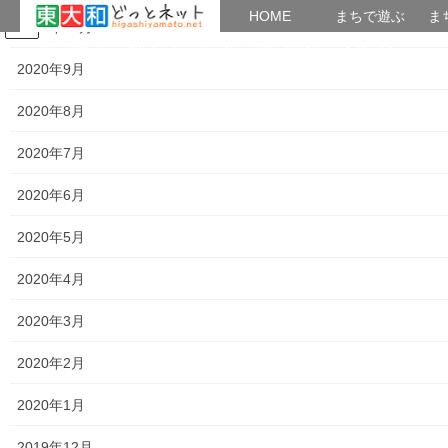
HOME
HOME
まちで遊ぶ
ま
2020年10月
コ
ナ
まちで学ぶ
がいこくじん
みんなのブログ
イベント
おとなの社会科
ン
ビ
2020年9月
テ
ゲ
ン
ー
2020年8月
講義内容＆講座アーカイブズ
ツ
シ
へ
ョ
2020年7月
ス
ン
HOME
講義内容＆講座アーカイブズ
上北台公民館祭りへ初参加
キ
に
2020年6月
ッ
移
プ
動
2015年10月20日
/ 最終更新日時 :
2021年12月8日
つかたか
2020年5月
講義内容＆講座アーカイブズ
2020年4月
上北台公民館祭りへ初参加
2020年3月
おとなの社会科の初参加！
2020年2月
１０月１７日土曜日～１８日日曜日 上北台公民館にて開催
2020年1月
いつものホームグランドにて、公民館祭りが開催されるというの
で初参加する
2019年12月