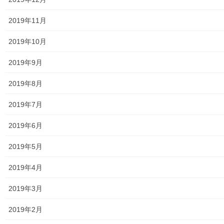
おとなの社会科の
講座内容を皆さんに知らしめるのが目的
でした
まずは、
２月から実行した講座の紹介
2019年11月
上北台公民館の正面
１０月と１１月開催
2019年10月
講座チラシ
2019年9月
2019年8月
2019年7月
2019年6月
2019年5月
今後お講座スケジュールのチラシと今月来月のチラシを１００枚
用意するも
2019年4月
全て吐けてしまいました
公民館内での知名度が少し上がったかなと自画自賛しています
2019年3月
１０月と１１月は近世の会 関 一成先生・「新選組」の連続講
義です
2019年2月