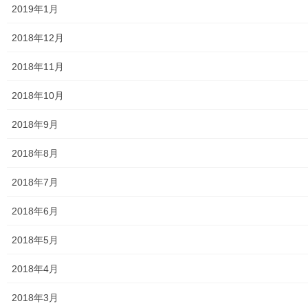
＊実施した公開講座
（10/18現在）
2019年1月
１．補聴器の話 （２月）
ＮＰＯ法人全国生涯学習 理事 尾上正嗣氏
2018年12月
２．電信事始め （３月）
横浜黒船研究会 日景洋一氏
2018年11月
３．武蔵村山の軽便鉄道跡を歩く （４月）
2018年10月
東大和市交通史研究の会 佐藤賢三氏
４．里正日誌を古文で （５月）
2018年9月
古文書を読む会 砂田さと子氏
５．八十八夜の茶葉で手揉み茶を！ （６月）
2018年8月
お茶の杉本園 杉本貴文氏
６．東大和市の街並みの歴史 （７月）
2018年7月
郷土歴史家 安島喜一氏
７．東大和市の街並みの歴史２ （８月）
2018年6月
郷土歴史家 安島喜一氏
８．五日市憲法の街を訪ねる （９月）
2018年5月
古文書の会 砂田さと子氏
2018年4月
＜番外編＞
国の外から見た ひがしやまとし （６月）
2018年3月
カリフォルニア州立大学 准教授 ロン氏