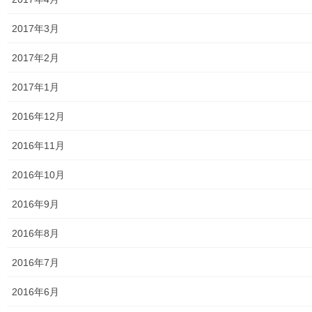
2017年3月
2017年2月
つかたか
2017年1月
2016年12月
関連
2016年11月
2016年10月
2016年9月
2016年8月
おとなの社会科 第１００
おとなの社会科第９９回講
回記念講座
座「武州多摩郡 高木村と
2016年7月
2023年5月3日
私」
公開講座
2023年4月24日
2016年6月
講義内容＆講座アーカイブ
ズ