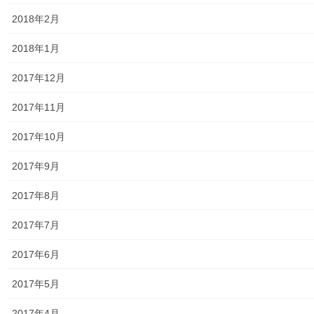
市民ネットの会 新井純孝氏
2018年2月
上北台公民館職員 蓑田明子氏
2018年1月
＊今後の公開講座
９．新選組と日野宿 （１０月）
2017年12月
近世の会 関一成氏
10.新選組のふるさと日野宿を歩く （１１月）
2017年11月
近世の会 関一成氏
11.ロシアを旅して「人と文化」 （１２月）
2017年10月
武蔵野市在住 長屋晃氏
2017年9月
12.空堀川を歩いて （１月）
空堀川研究会 小倉安洋氏
2017年8月
13.多摩地区のラーメンの美味しいお店 （２月）
上北台公民館 館長 小川圭氏
2017年7月
14.東大和市の幕末の出来事 （３月）
近世の会 関一成氏
2017年6月
15.豊鹿島神社本殿と歴史 （４月）
郷土歴史家 安島喜一氏
2017年5月
16.東大和市の考古学を学ぶ （５月）
郷土博物館 元館長 後藤祥夫氏
2017年4月