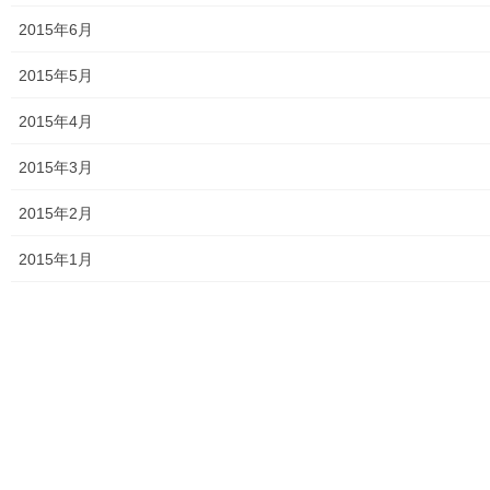
2015年6月
公開講座
前の記事
2015年5月
第１０回公開講座「新選組のふ
2015年4月
るさと日野宿を歩く」
2015年10月13日
2015年3月
講義内容＆講座アーカイブズ
次の記事
2015年2月
第９回公開講座「新選組と日野
2015年1月
宿」
2015年11月1日
東大和どっとネットnavi