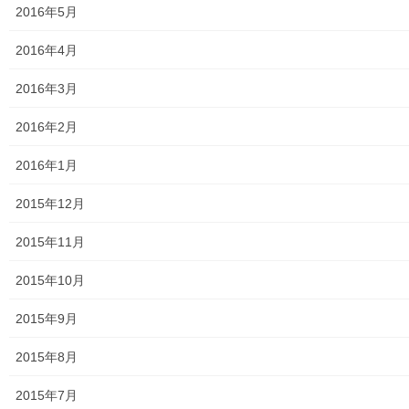
2016年5月
2016年4月
メールアドレスを登録して購読（無料）すれば、更新をメールで
2016年3月
受信できます。
2016年2月
236人の購読者に加わりましょう
2016年1月
メ
ー
2015年12月
ル
登録
ア
2015年11月
ド
レ
2015年10月
ス
2015年9月
2015年8月
最近の投稿
2015年7月
おとなの社会科１００回記念講座第２部番外「丸山臺