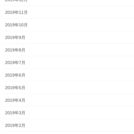
2019年11月
いいね:
2019年10月
読み込み中...
2019年9月
2019年8月
2019年7月
2019年6月
2020年12月19日
公開講座
2019年5月
第７２回講座「市になって５０年、新し
2019年4月
い年を迎えて」
おとなの社会科第７２回講座 「市になって５０
2019年3月
年、新しい年を迎えて」 ―市になるまで、市にな
ってから、これから― 講師： 郷土歴史家 安
2019年2月
島 喜一氏 日程： 令和３年１月１５日 第３金