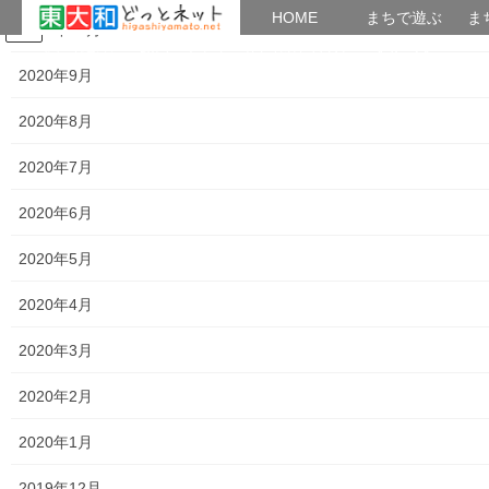
HOME
HOME
まちで遊ぶ
ま
2020年10月
コ
ナ
まちで学ぶ
がいこくじん
みんなのブログ
イベント
おとなの社会科
ン
ビ
2020年9月
テ
ゲ
ン
ー
2020年8月
2020年12月
ツ
シ
へ
ョ
2020年7月
ス
ン
HOME
2020年12月
キ
に
2020年6月
ッ
移
プ
動
2020年5月
2020年12月30日
講義内容＆講座アーカイブズ
2020年4月
おとなの社会科第７１回講座「武蔵野文
学散歩」前編
2020年3月
おとなの社会科第７１回講座 「武蔵野文学散歩」前編 ―断章に
2020年2月
触れ、主人公と歩くー &nbsp […]
共有:
2020年1月
2019年12月