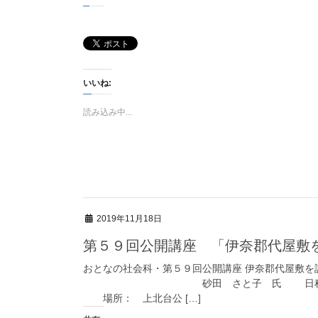
いいね:
読み込み中...
2019年11月18日
第５９回公開講座 「伊奈郡代屋敷
おとなの社会科・第５９回公開講座 伊奈郡代屋敷
砂田 さと子 氏 日程： １２月
場所： 上北台公 […]