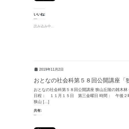
いいね:
読み込み中...
2019年11月2日
おとなの社会科第５８回公開講座「
おとなの社会科第５８回公開講座 狭山丘陵の雑木林
日程： １１月１５日 第三金曜日 時間： 午後２
狭山 […]
共有: