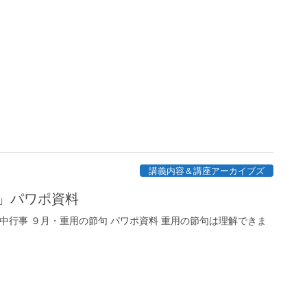
講義内容＆講座アーカイブズ
」パワポ資料
中行事 ９月・重用の節句 パワポ資料 重用の節句は理解できま