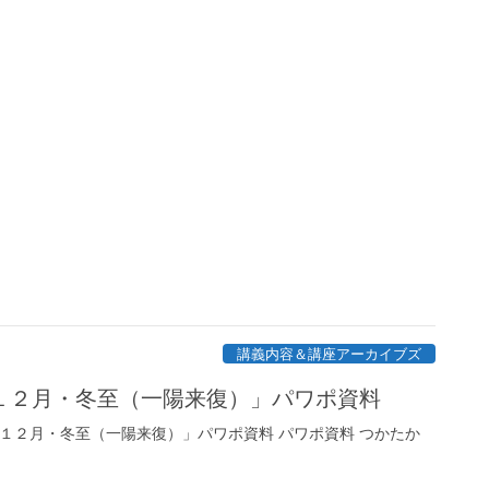
講義内容＆講座アーカイブズ
１２月・冬至（一陽来復）」パワポ資料
「１２月・冬至（一陽来復）」パワポ資料 パワポ資料 つかたか