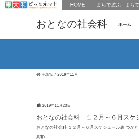
HOME
HOME
まちで遊ぶ
まち
コ
ナ
ン
ビ
おとなの社会科
ホーム
テ
ゲ
ン
ー
ツ
シ
へ
ョ
ス
ン
キ
に
ッ
移
HOME
2019年11月
プ
動
2019年11月23日
おとなの社会科 １２月～６月スケ
おとなの社会科 １２月～６月スケジュール表 つかた
共有: