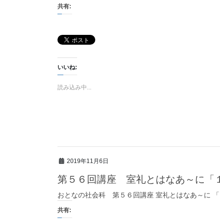
共有:
いいね:
読み込み中...
2019年11月6日
第５６回講座 室礼とはなあ～に「
おとなの社会科 第５６回講座 室礼とはなあ～に 
共有: