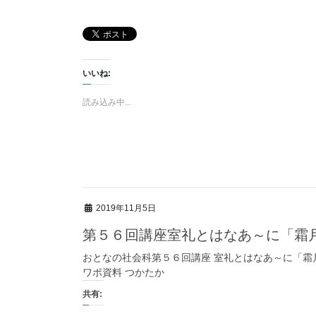
いいね:
読み込み中...
2019年11月5日
第５６回講座室礼とはなあ～に「霜
おとなの社会科第５６回講座 室礼とはなあ～に「霜
ワポ資料 つかたか
共有: