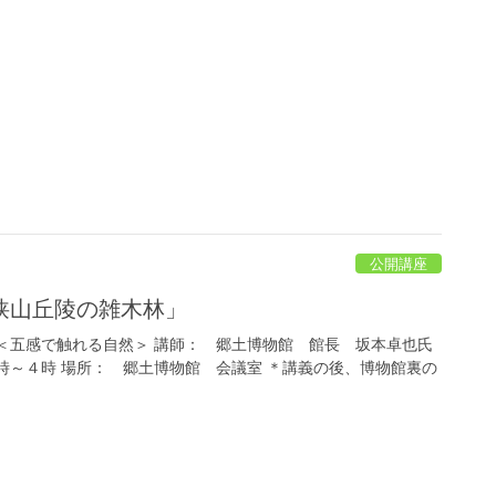
公開講座
狭山丘陵の雑木林」
＜五感で触れる自然＞ 講師： 郷土博物館 館長 坂本卓也氏
時～４時 場所： 郷土博物館 会議室 ＊講義の後、博物館裏の