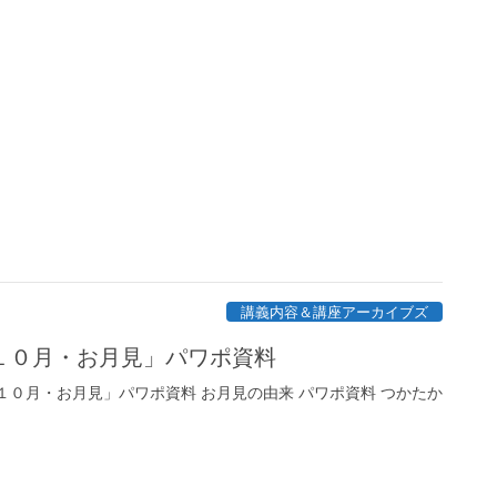
講義内容＆講座アーカイブズ
１０月・お月見」パワポ資料
０月・お月見」パワポ資料 お月見の由来 パワポ資料 つかたか