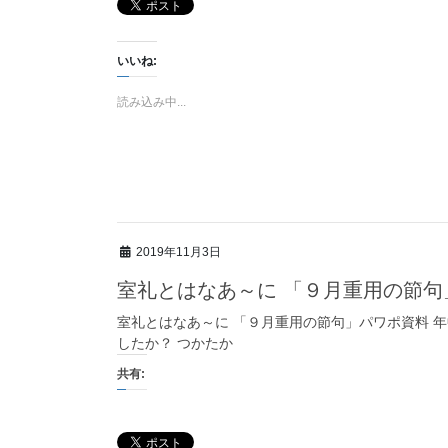
いいね:
読み込み中...
2019年11月3日
室礼とはなあ～に 「９月重用の節句
室礼とはなあ～に 「９月重用の節句」パワポ資料 年
したか？ つかたか
共有: