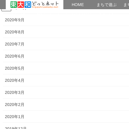
HOME
HOME
まちで遊ぶ
ま
2020年10月
コ
ナ
まちで学ぶ
がいこくじん
みんなのブログ
イベント
おとなの社会科
ン
ビ
2020年9月
テ
ゲ
ン
ー
2020年8月
講座アーカイブズ
ツ
シ
へ
ョ
2020年7月
ス
ン
HOME
講座アーカイブズ
キ
に
2020年6月
ッ
移
おとなの社会科１００回記念講座
プ
動
2020年5月
2020年4月
2020年3月
2020年2月
第２部番外「丸山臺一ツ家につい
2020年1月
て」その２
2019年12月