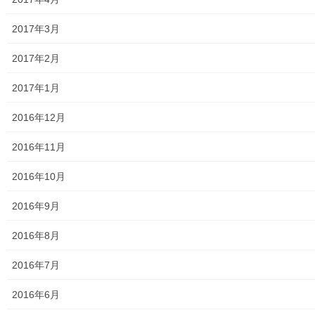
2017年3月
メールアドレスを登録して購読（無料）すれば、更新をメールで
2017年2月
受信できます。
2017年1月
236人の購読者に加わりましょう
2016年12月
メ
ー
2016年11月
ル
登録
ア
2016年10月
ド
レ
2016年9月
ス
2016年8月
2016年7月
最近の投稿
2016年6月
おとなの社会科１００回記念講座第２部番外「丸山臺
一ツ家について」その2