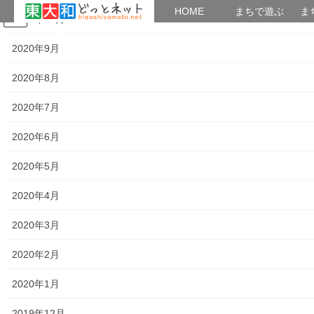
HOME
HOME
まちで遊ぶ
ま
2020年10月
コ
ナ
まちで学ぶ
がいこくじん
みんなのブログ
イベント
おとなの社会科
ン
ビ
2020年9月
テ
ゲ
ン
ー
2020年8月
2017年11月
ツ
シ
へ
ョ
2020年7月
ス
ン
HOME
2017年11月
キ
に
2020年6月
ッ
移
プ
動
2020年5月
2017年11月26日
講義内容＆講座アーカイブズ
2020年4月
第３４回公開講座 「日本語とハングルの間」
2020年3月
第３４回公開講座 「日本語とハングルの間」 講師： 東大和ど
っとネットの会 鄭 晋和先生 ハングルの挨
2020年2月
拶の仕方から講座はスタート！ 親しい間柄の挨拶と単なる挨拶の
違い。成程なと理解する。 講義風景 […]
2020年1月
共有:
2019年12月