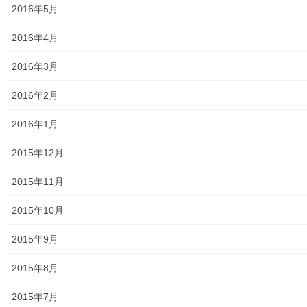
2016年5月
メールアドレスを登録して購読（無料）すれば、更新をメールで
2016年4月
受信できます。
2016年3月
236人の購読者に加わりましょう
2016年2月
メ
ー
2016年1月
ル
登録
ア
2015年12月
ド
レ
2015年11月
ス
2015年10月
2015年9月
最近の投稿
2015年8月
おとなの社会科１００回記念講座第２部番外「丸山臺
一ツ家について」その2
2015年7月
2023年8月12日