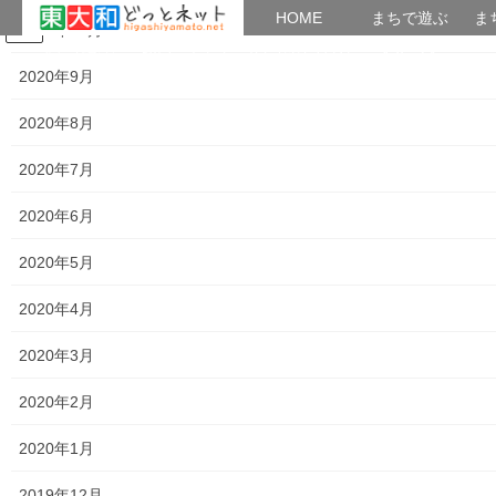
HOME
HOME
まちで遊ぶ
ま
2020年10月
コ
ナ
まちで学ぶ
がいこくじん
みんなのブログ
イベント
おとなの社会科
ン
ビ
2020年9月
テ
ゲ
ン
ー
2020年8月
2019年7月
ツ
シ
へ
ョ
2020年7月
ス
ン
HOME
2019年7月
キ
に
2020年6月
ッ
移
プ
動
2020年5月
2019年7月23日
公開講座
2020年4月
第５５回公開講座「浅川巧を知っていますか」
2020年3月
おとなの社会科第５５回公開講座 浅川巧を知っていますか 講
師：都留文科大学・國學院大學講師 後藤 祥夫先生 日程： ８月
2020年2月
１６日 第三金曜日 時間： 午後２時～４時 場所： 上北台公民
館（東大和市） つかたか
2020年1月
共有:
2019年12月