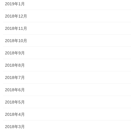
2019年1月
2018年12月
いいね:
2018年11月
読み込み中...
2018年10月
2018年9月
2018年8月
2019年7月21日
2018年7月
講義内容＆講座アーカイブズ
2018年6月
おとなの社会科・第５４回公開講座「耳と最新の補聴
器のはなし」
2018年5月
おとなの社会科・第５４回公開講座 耳と最新の補聴器のはなし 講
師の尾上先生 受講風景 講座レジメ 講座補助説明 耳の聞こえなく
2018年4月
なる流れ 耳掛け型補聴器の流行り 話ての声が聞こえる流れ ＦＭシ
ステムを利用しての補聴器 最近 […]
2018年3月