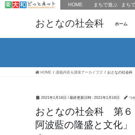
HOME
HOME
まちで遊ぶ
まち
コ
ナ
ン
ビ
おとなの社会科
ホーム
テ
ゲ
ン
ー
ツ
シ
へ
ョ
ス
ン
キ
に
ッ
移
HOME
講義内容＆講座アーカイブズ
おとなの社会科
プ
動
2021年1月18日
/ 最終更新日時 :
2021年1月18日
つ
おとなの社会科 第６
阿波藍の隆盛と文化」