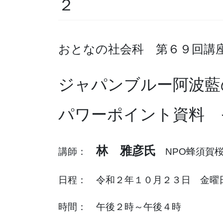
２
おとなの社会科 第６９回講
ジャパンブルー阿波藍
パワーポイント資料 
林 雅彦氏
講師：
NPO蜂須賀桜
日程： 令和２年１０月２３日 金曜
時間： 午後２時～午後４時