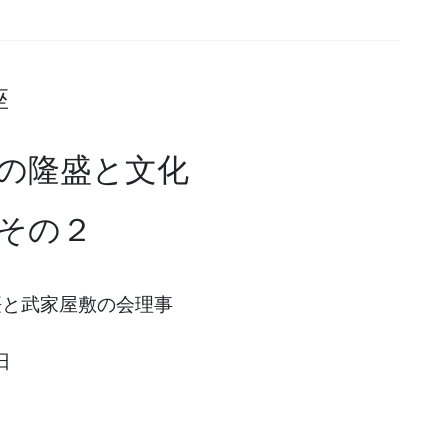
座
の隆盛と文化
その２
と武家屋敷の会理事
日