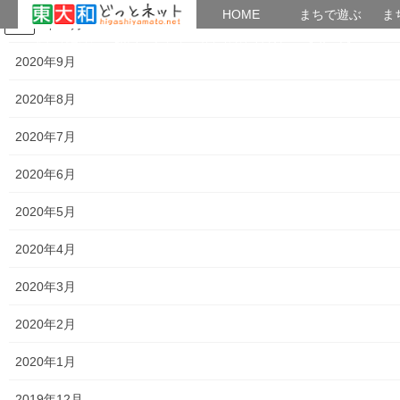
HOME
HOME
まちで遊ぶ
ま
2020年10月
コ
ナ
まちで学ぶ
がいこくじん
みんなのブログ
イベント
おとなの社会科
ン
ビ
2020年9月
テ
ゲ
ン
ー
2020年8月
講義内容＆講座アーカイブズ
ツ
シ
へ
ョ
2020年7月
ス
ン
HOME
講義内容＆講座アーカイブズ
キ
に
2020年6月
大人の社会科第７５回「武蔵野文学散歩 後編」
ッ
移
プ
動
2020年5月
2021年4月27日
/ 最終更新日時 :
2021年4月27日
つかたか
講義内容＆講座アーカイブズ
2020年4月
大人の社会科第７５回「武蔵野文学
2020年3月
散歩 後編」
2020年2月
2020年1月
大人の社会科第７５回
2019年12月