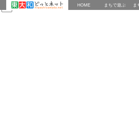
HOME
HOME
まちで遊ぶ
ま
コ
ナ
まちで学ぶ
がいこくじん
みんなのブログ
イベント
まち連（東大和まちおこし連絡
ン
ビ
会）
テ
ゲ
ン
ー
ツ
シ
まちの活動を紹介＆報告
へ
ョ
ス
ン
キ
に
HOME
まちの活動を紹介＆報告
まちの未来 花✿みどりカフェ 第2回
ッ
移
プ
動
2017年5月3日
/ 最終更新日時 :
2017年5月12日
bunkazaiv
まちの活動を紹介＆報告
まちの未来 花✿みどりカフェ
第2回
まちの未来 花✿みどりカフェ 第2回のテーマは
「東大和の手作り公園」です。