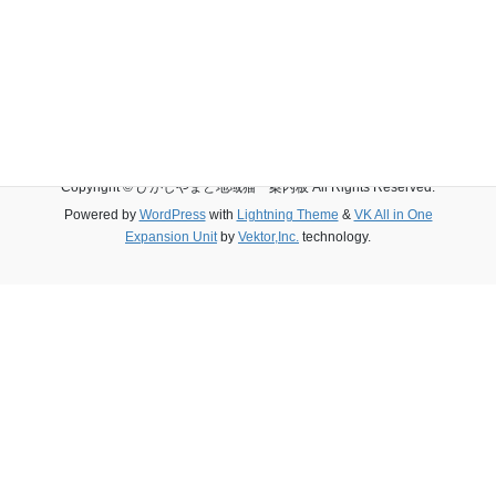
不妊手術（TNR）
猫のフン尿対策
エサの管理
このサイトについて
Copyright © ひがしやまと地域猫 案内板 All Rights Reserved.
Powered by
WordPress
with
Lightning Theme
&
VK All in One
Expansion Unit
by
Vektor,Inc.
technology.