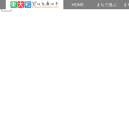
HOME
HOME
まちで遊ぶ
ま
コ
ナ
まちで学ぶ
がいこくじん
みんなのブログ
イベント
ひがしやまと地域猫 案内板
ン
ビ
テ
ゲ
ン
ー
地域猫
ツ
シ
へ
ョ
ス
ン
HOME
地域猫
キ
に
ッ
移
プ
動
2022年3月10日
挑戦した市民の活動例や体験談
Мさん３度目の挑戦、トータルで30匹！
Мさんから以下の相談が入った。今回も子連れの
猫を捕獲するとの事。 前記事にも書いたが、他に
も色々と問題のある地域で前途多難のようだ。 ・
不妊手術もせず庭で野良猫にエサを与え、数十匹
にまで増えているお宅が近所にある。今回の […]