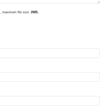
g
, maximum file size:
2MB.