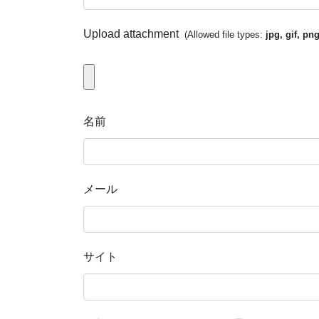
Upload attachment
(Allowed file types:
jpg, gif, pn
名前
メール
サイト