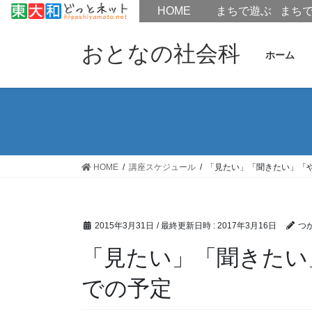
HOME
HOME
まちで遊ぶ
まち
コ
ナ
ン
ビ
おとなの社会科
ホーム
テ
ゲ
ン
ー
ツ
シ
へ
ョ
ス
ン
キ
に
ッ
移
HOME
講座スケジュール
「見たい」「聞きたい」「
プ
動
2015年3月31日
/ 最終更新日時 :
2017年3月16日
つ
「見たい」「聞きたい
での予定