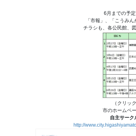
6月までの予
「市報」、「こうみん
チラシも、各公民館、
（クリッ
市のホームペ
自主サーク
http://www.city.higashiyamat