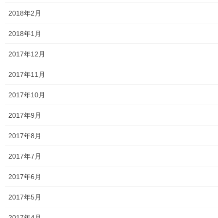
８．農兵と兵葡賦賦・歩兵
2018年2月
９．第二次長州征伐
2018年1月
１０．武州世直し一揆
１１．農兵の出動
2017年12月
１２．農兵はどんな訓練をしていたのか
2017年11月
１３．明治の農兵
2017年10月
参考資料
2017年9月
東大和市史資料編７から出典
2017年8月
東大和市の農兵資料
2017年7月
2017年6月
2017年5月
2017年4月