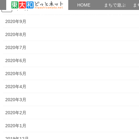
HOME
HOME
まちで遊ぶ
ま
2020年10月
コ
ナ
まちで学ぶ
がいこくじん
みんなのブログ
イベント
おとなの社会科
ン
ビ
2020年9月
テ
ゲ
ン
ー
2020年8月
講義内容＆講座アーカイブズ
ツ
シ
へ
ョ
2020年7月
ス
ン
HOME
講義内容＆講座アーカイブズ
第４２回公開講座「東大和市の農兵」
キ
に
2020年6月
ッ
移
プ
動
2018年7月24日
/ 最終更新日時 :
2018年7月24日
つかたか
2020年5月
講義内容＆講座アーカイブズ
2020年4月
第４２回公開講座「東大和市の農
2020年3月
兵」
2020年2月
第４２回公開講座「東大和市の農兵」
2020年1月
2019年12月