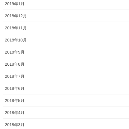
2019年1月
2018年12月
2018年11月
2018年10月
2018年9月
講義内容は、農兵が出来た背景と解説、当時の鉄砲の話等
農兵とは何か？
2018年8月
１．東大和市と江川太郎左衛門
2018年7月
２．江川太郎左衛門の海防・農兵政策
2018年6月
３．天領の治安悪化
４．農兵政策の採用
2018年5月
５．農兵の費用
2018年4月
６．農兵の身分
７．農兵の実施と訓練
2018年3月