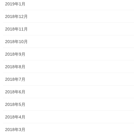
2019年1月
・自由民権運動とは
・自由民権運動の時代
2018年12月
明治１０年代～明治２０年代初頭＝「結社の時代」
⇒結社とは何か、なぜ自由民権運動の時期が
2018年11月
「結社の時代」になったのか
・東大和市域に関わる民権期の結社
2018年10月
衆楽会（1878年＝
明治１１年１月１７日
）
新聞講読社（1881年＝明治14年1月1日）
2018年9月
自治改進党（1881年＝明治14年1月15日）
中和会（1881年＝明治14年2月15日）
2018年8月
⇒1878年（明治11年）、1881年（明治14年）はどのような年か
2018年7月
・運動領域は多摩か？ 神奈川県（多摩郡）第１１大区１０少区
⇒神奈川県北多摩郡OO村 （郡区町村編成法）
2018年6月
講座写真
2018年5月
2018年4月
2018年3月