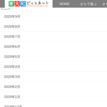
HOME
HOME
まちで遊ぶ
ま
2020年10月
コ
ナ
まちで学ぶ
がいこくじん
みんなのブログ
イベント
おとなの社会科
ン
ビ
2020年9月
テ
ゲ
ン
ー
2020年8月
講義内容＆講座アーカイブズ
ツ
シ
へ
ョ
2020年7月
ス
ン
HOME
講義内容＆講座アーカイブズ
キ
に
2020年6月
第４４回公開講座内容「多摩で一番古い結社”衆楽会”と多摩地域の結社活動」
ッ
移
プ
動
2020年5月
2018年9月29日
/ 最終更新日時 :
2018年9月29日
つかたか
講義内容＆講座アーカイブズ
2020年4月
第４４回公開講座内容「多摩で一番
2020年3月
古い結社”衆楽会”と多摩地域の結社
2020年2月
活動」
2020年1月
第４４回講座内容
2019年12月