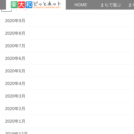
HOME
HOME
まちで遊ぶ
ま
2020年10月
コ
ナ
まちで学ぶ
がいこくじん
みんなのブログ
イベント
おとなの社会科
ン
ビ
2020年9月
テ
ゲ
ン
ー
2020年8月
講義内容＆講座アーカイブズ
ツ
シ
へ
ョ
2020年7月
ス
ン
HOME
講義内容＆講座アーカイブズ
キ
に
2020年6月
おとなの社会科第５３回講座「古文書から読み解く 多摩地方の明治維新は」
ッ
移
プ
動
2020年5月
2019年6月26日
/ 最終更新日時 :
2019年6月26日
つかたか
講義内容＆講座アーカイブズ
2020年4月
おとなの社会科第５３回講座「古
2020年3月
文書から読み解く 多摩地方の明治
2020年2月
維新は」
2020年1月
おとなの社会科第５３回講座
2019年12月