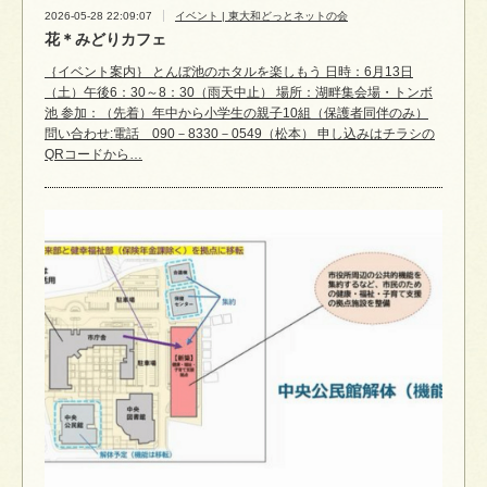
2026-05-28 22:09:07
イベント | 東大和どっとネットの会
花＊みどりカフェ
｛イベント案内｝ とんぼ池のホタルを楽しもう 日時：6月13日
（土）午後6：30～8：30（雨天中止） 場所：湖畔集会場・トンボ
池 参加：（先着）年中から小学生の親子10組（保護者同伴のみ）
問い合わせ:電話 090－8330－0549（松本） 申し込みはチラシの
QRコードから…