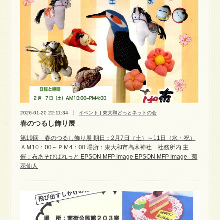
2026-01-20 22:11:34
イベント | 東大和どっとネットの会
春のつるし飾り展
第19回 春のつるし飾り展 期日：2月7日（土）～11日（水・祝）
ＡＭ10：00～ＰＭ4：00 場所：東大和市高木神社 社務所内 主
催：布あそびぱれっと EPSON MFP image EPSON MFP image 菊
花仙人