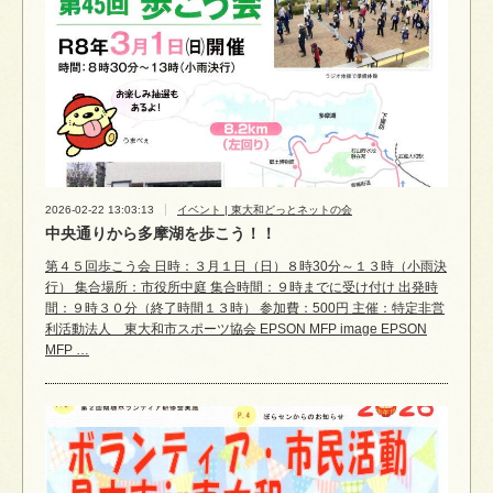
2026-02-22 13:03:13
イベント | 東大和どっとネットの会
中央通りから多摩湖を歩こう！！
第４５回歩こう会 日時：３月１日（日）８時30分～１３時（小雨決
行） 集合場所：市役所中庭 集合時間：９時までに受け付け 出発時
間：９時３０分（終了時間１３時） 参加費：500円 主催：特定非営
利活動法人 東大和市スポーツ協会 EPSON MFP image EPSON
MFP …