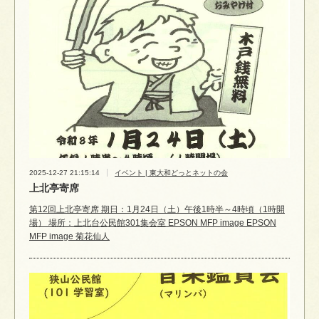
2025-12-27 21:15:14
イベント | 東大和どっとネットの会
上北亭寄席
第12回上北亭寄席 期日：1月24日（土）午後1時半～4時頃（1時開
場） 場所：上北台公民館301集会室 EPSON MFP image EPSON
MFP image 菊花仙人