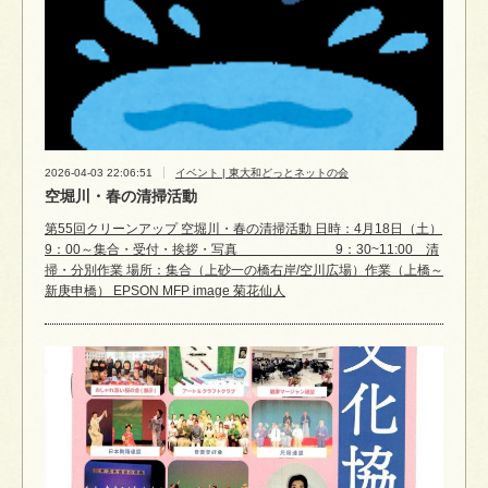
2026-04-03 22:06:51
イベント | 東大和どっとネットの会
空堀川・春の清掃活動
第55回クリーンアップ 空堀川・春の清掃活動 日時：4月18日（土）
9：00～集合・受付・挨拶・写真 9：30~11:00 清
掃・分別作業 場所：集合（上砂一の橋右岸/空川広場）作業（上橋～
新庚申橋） EPSON MFP image 菊花仙人