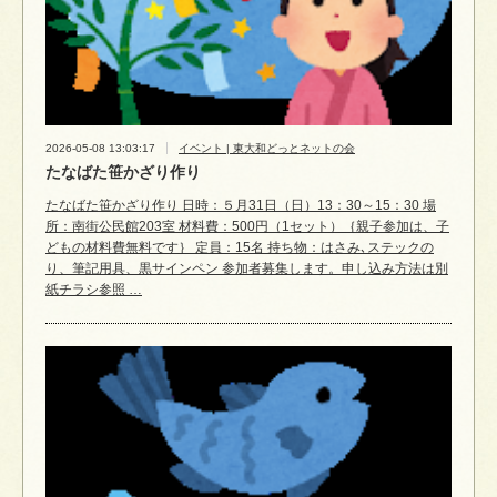
2026-05-08 13:03:17
イベント | 東大和どっとネットの会
たなばた笹かざり作り
たなばた笹かざり作り 日時：５月31日（日）13：30～15：30 場
所：南街公民館203室 材料費：500円（1セット）｛親子参加は、子
どもの材料費無料です｝ 定員：15名 持ち物：はさみ､ステックの
り、筆記用具、黒サインペン 参加者募集します。申し込み方法は別
紙チラシ参照 …