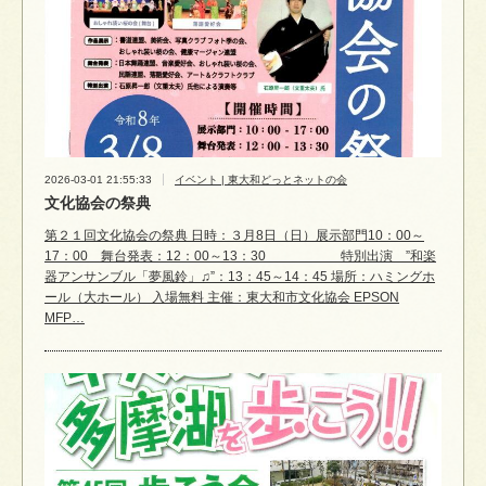
2026-03-01 21:55:33
イベント | 東大和どっとネットの会
文化協会の祭典
第２１回文化協会の祭典 日時：３月8日（日）展示部門10：00～
17：00 舞台発表：12：00～13：30 特別出演 ”和楽
器アンサンブル「夢風鈴」♫”：13：45～14：45 場所：ハミングホ
ール（大ホール） 入場無料 主催：東大和市文化協会 EPSON
MFP…