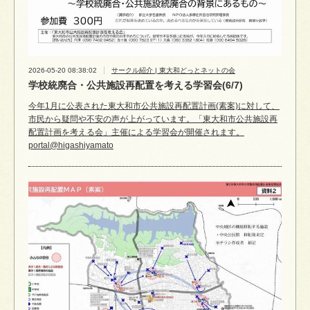
2026-05-20 08:38:02
サークル紹介 | 東大和どっとネットの会
学校統廃合・公共施設再配置を考える学習会(6/7)
今年1月に公表された東大和市公共施設再配置計画(素案)に対して、
市民から疑問や不安の声が上がっています。「東大和市公共施設再
配置計画を考える会」主催による学習会が開催されます。
portal@higashiyamato