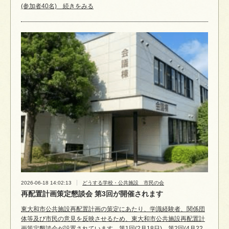
(参加者40名) 続きをみる
2026-06-18 14:02:13
どうする学校・公共施設 市民の会
再配置計画策定懇談会 第3回が開催されます
東大和市公共施設再配置計画の策定にあたり、学識経験者、関係団
体等及び市民の意見を反映させるため、東大和市公共施設再配置計
画策定懇談会が設置されています。第1回(2月18日)、第2回(4月22