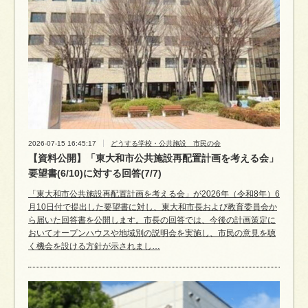
2026-07-15 16:45:17
どうする学校・公共施設 市民の会
【資料公開】「東大和市公共施設再配置計画を考える会」
要望書(6/10)に対する回答(7/7)
「東大和市公共施設再配置計画を考える会」が2026年（令和8年）6
月10日付で提出した要望書に対し、東大和市長および教育委員会か
ら届いた回答書を公開します。市長の回答では、今後の計画策定に
おいてオープンハウスや地域別の説明会を実施し、市民の意見を聴
く機会を設ける方針が示されまし…