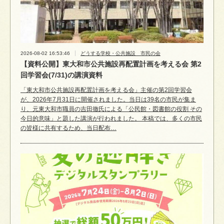
2026-08-02 16:53:46
どうする学校・公共施設 市民の会
【資料公開】東大和市公共施設再配置計画を考える会 第2
回学習会(7/31)の講演資料
「東大和市公共施設再配置計画を考える会」主催の第2回学習会
が、2026年7月31日に開催されました。当日は39名の市民が集ま
り、元東大和市職員の吉田徹氏による「公民館・図書館の役割 その
今日的意味」と題した講演が行われました。 本稿では、多くの市民
の皆様に共有するため、当日配布…