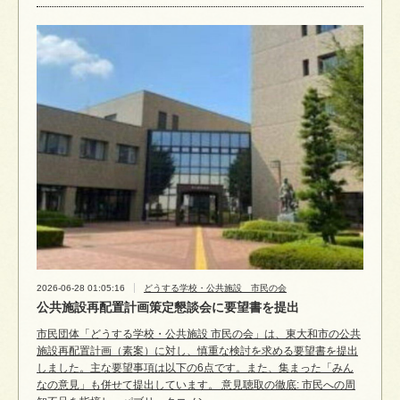
2026-06-28 01:05:16
どうする学校・公共施設 市民の会
公共施設再配置計画策定懇談会に要望書を提出
市民団体「どうする学校・公共施設 市民の会」は、東大和市の公共
施設再配置計画（素案）に対し、慎重な検討を求める要望書を提出
しました。主な要望事項は以下の6点です。また、集まった「みん
なの意見」も併せて提出しています。 意見聴取の徹底: 市民への周