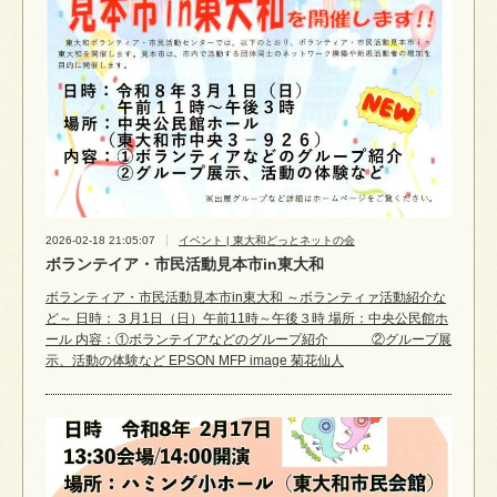
2026-02-18 21:05:07
イベント | 東大和どっとネットの会
ボランテイア・市民活動見本市in東大和
ボランティア・市民活動見本市in東大和 ～ボランティァ活動紹介な
ど～ 日時：３月1日（日）午前11時～午後３時 場所：中央公民館ホ
ール 内容：①ボランテイアなどのグループ紹介 ②グループ展
示、活動の体験など EPSON MFP image 菊花仙人