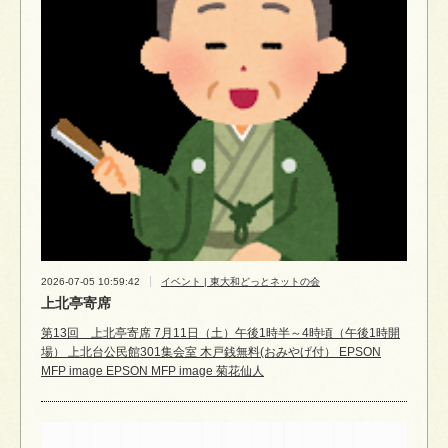
2026-07-05 10:59:42
イベント | 東大和どっとネットの会
上北亭寄席
第13回 上北亭寄席 7月11日（土）午後1時半～4時頃（午後1時開
場） 上北台公民館301集会室 木戸銭無料(おみやげ付） EPSON
MFP image EPSON MFP image 菊花仙人