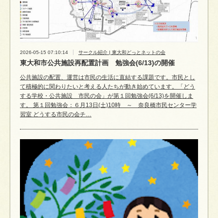
2026-05-15 07:10:14
サークル紹介 | 東大和どっとネットの会
東大和市公共施設再配置計画 勉強会(6/13)の開催
公共施設の配置、運営は市民の生活に直結する課題です。市民とし
て積極的に関わりたいと考える人たちが動き始めています。「どう
する学校・公共施設 市民の会」が第１回勉強会(6/13)を開催しま
す。 第１回勉強会：６月13日(土)10時 ～ 奈良橋市民センター学
習室 どうする市民の会チ…