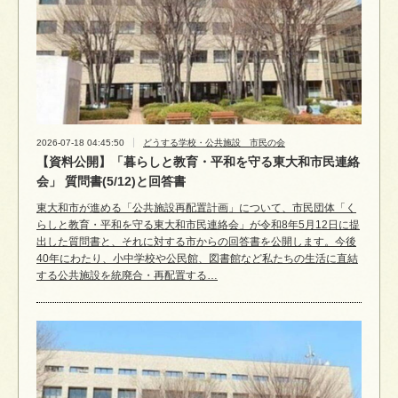
2026-07-18 04:45:50
どうする学校・公共施設 市民の会
【資料公開】「暮らしと教育・平和を守る東大和市民連絡
会」 質問書(5/12)と回答書
東大和市が進める「公共施設再配置計画」について、市民団体「く
らしと教育・平和を守る東大和市民連絡会」が令和8年5月12日に提
出した質問書と、それに対する市からの回答書を公開します。今後
40年にわたり、小中学校や公民館、図書館など私たちの生活に直結
する公共施設を統廃合・再配置する…