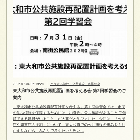
2026-07-04 06:19:28
どうする学校・公共施設 市民の会
東大和市公共施設再配置計画を考える会 第2回学習会のご
案内
「東大和市公共施設再配置計画を考える」第１回学習会では、市民
の学ぶ権利を保障するためには、①身近に公共施設があること ②信
頼できる職員がいること、が大事だと学びました。今回は、「公民
館や図書館の役割」について、東大和市での公共施設の歩みをふり
かえりながら、みんなで考えたいと思い…