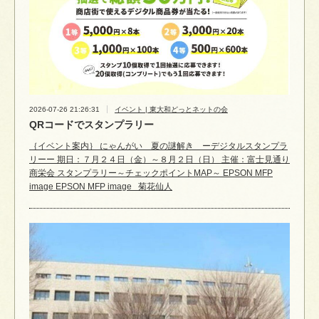
2026-07-26 21:26:31
イベント | 東大和どっとネットの会
QRコードでスタンプラリー
｛イベント案内｝ にゃんがい 夏の謎解き ーデジタルスタンプラ
リーー 期日：７月２４日（金）～８月２日（日） 主催：富士見通り
商栄会 スタンプラリー～チェックポイントMAP～ EPSON MFP
image EPSON MFP image 菊花仙人