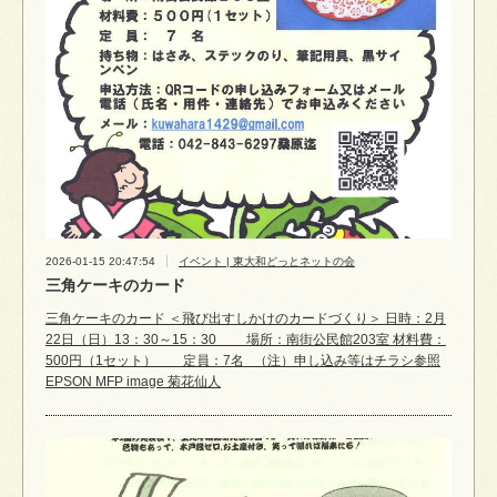
2026-01-15 20:47:54
イベント | 東大和どっとネットの会
三角ケーキのカード
三角ケーキのカード ＜飛び出すしかけのカードづくり＞ 日時：2月
22日（日）13：30～15：30 場所：南街公民館203室 材料費：
500円（1セット） 定員：7名 （注）申し込み等はチラシ参照
EPSON MFP image 菊花仙人