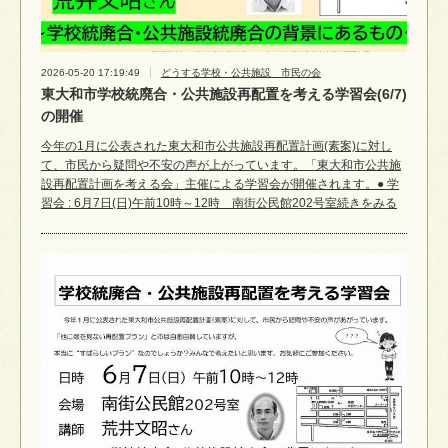
2026-05-20 17:19:49
どうする学校・公共施設 市民の会
東大和市学校統廃合・公共施設再配置を考える学習会(6/7)
の開催
今年の1月に公表された東大和市公共施設再配置計画(素案)に対し
て、市民から疑問や不安の声が上がっています。「東大和市公共施
設再配置計画を考える会」主催による学習会が開催されます。● 学
習会 : 6月7日(日)午前10時～12時 南街公民館202号室続きをみる