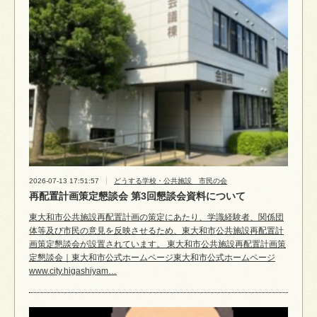
2026-07-13 17:51:57
どうする学校・公共施設 市民の会
再配置計画策定懇談会 第3回懇談会資料について
東大和市公共施設再配置計画の策定にあたり、学識経験者、関係団
体等及び市民の意見を反映させるため、東大和市公共施設再配置計
画策定懇談会が設置されています。 東大和市公共施設再配置計画策
定懇談会｜東大和市公式ホームページ東大和市公式ホームページ
www.city.higashiyam…