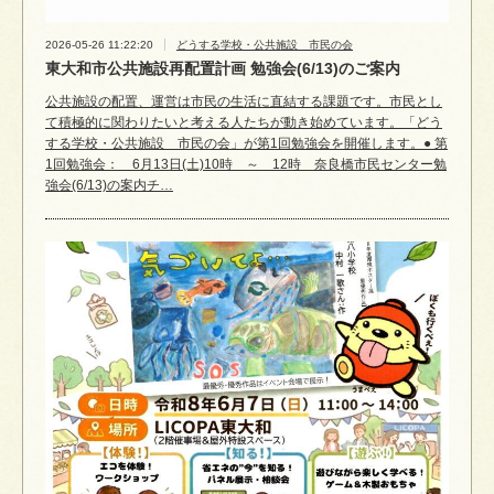
2026-05-26 11:22:20
どうする学校・公共施設 市民の会
東大和市公共施設再配置計画 勉強会(6/13)のご案内
公共施設の配置、運営は市民の生活に直結する課題です。市民とし
て積極的に関わりたいと考える人たちが動き始めています。「どう
する学校・公共施設 市民の会」が第1回勉強会を開催します。● 第
1回勉強会： 6月13日(土)10時 ～ 12時 奈良橋市民センター勉
強会(6/13)の案内チ…