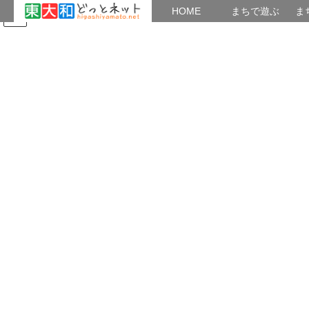
HOME
HOME
まちで遊ぶ
ま
コ
ナ
まちで学ぶ
がいこくじん
みんなのブログ
イベント
四季の風景
ン
ビ
テ
ゲ
ン
ー
公園・農園
ツ
シ
へ
ョ
ス
ン
HOME
公園・農園
玉川上水駅周辺の風景１６２
キ
に
ッ
移
プ
動
2020年3月26日
/ 最終更新日時 :
2020年3月26日
teisinwa
公園・農園
玉川上水駅周辺の風景１６２
春本番