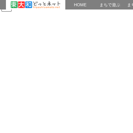
HOME
HOME
まちで遊ぶ
ま
コ
ナ
まちで学ぶ
がいこくじん
みんなのブログ
イベント
四季の風景
ン
ビ
テ
ゲ
ン
ー
公園・農園
ツ
シ
へ
ョ
ス
ン
HOME
公園・農園
夜汽車か・・？？
キ
に
ッ
移
プ
動
2023年3月1日
/ 最終更新日時 :
2023年3月1日
狭山のサヤちゃん
公園・農園
夜汽車か・・？？
夜汽車か・・？ いや、そうではな
い。
狭山公園、朝の6時
西武線が通った。