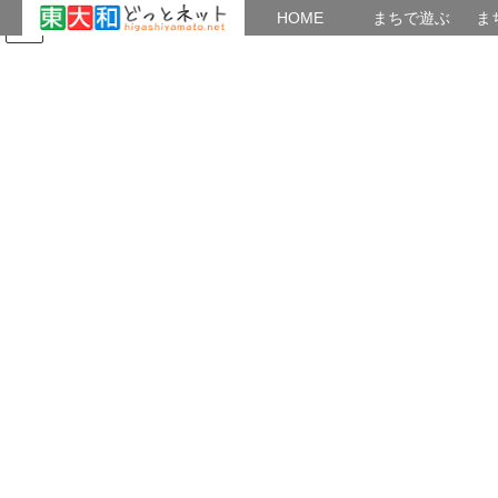
HOME
HOME
まちで遊ぶ
ま
コ
ナ
まちで学ぶ
がいこくじん
みんなのブログ
イベント
四季の風景
ン
ビ
テ
ゲ
ン
ー
2018年7月
ツ
シ
へ
ョ
ス
ン
HOME
2018年7月
キ
に
ッ
移
プ
動
2018年7月26日
動・植物など
玉川上水駅周辺の風景８6
自然の涼を求めて
連
日、連夜の猛暑、 クーラのある部屋に閉じ込められていると、 な
ぜか、自然の涼しいところが無性に恋しくなる。 避暑地を目指に
は、時間がか […]
共有: