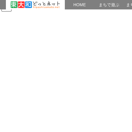
HOME
HOME
まちで遊ぶ
ま
コ
ナ
まちで学ぶ
がいこくじん
みんなのブログ
イベント
四季の風景
ン
ビ
テ
ゲ
ン
ー
2021年9月
ツ
シ
へ
ョ
ス
ン
HOME
2021年9月
キ
に
ッ
移
プ
動
2021年9月5日
行事・風景など
玉川上水駅周辺の風景２３５
富士山と夕日と雲９０ ９月に入り、 初日から今日・５日ま
で、 雨が降ったりやんだり、 肌寒く鬱陶しい日がつづいている。
８月中の猛暑日は昔のことのようだ、 約１０年間、 ベランダか
ら撮った画像の中から、 雲 […]
共有: