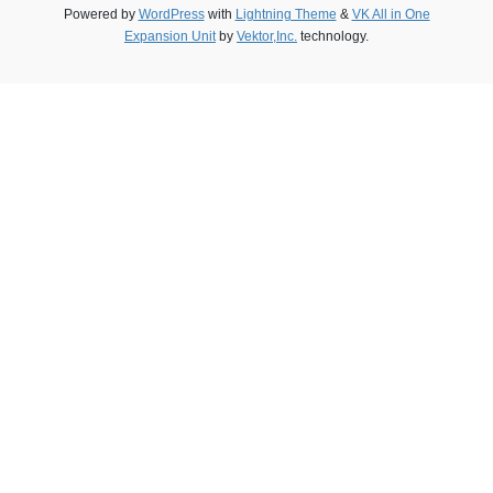
Powered by
WordPress
with
Lightning Theme
&
VK All in One
Expansion Unit
by
Vektor,Inc.
technology.