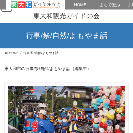
HOME
HOME
まちで遊ぶ
ま
コ
ナ
まちで学ぶ
がいこくじん
みんなのブログ
イベント
東大和観光ガイドの会
ン
ビ
テ
ゲ
ン
ー
行事/祭/自然/よもやま話
ツ
シ
へ
ョ
ス
ン
HOME
行事/祭/自然/よもやま話
キ
に
ッ
移
プ
動
東大和市の行事/祭/自然/よもやま話（編集中）