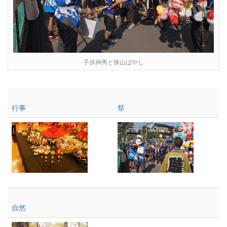
子供神輿と狭山ばやし
行事
祭
自然