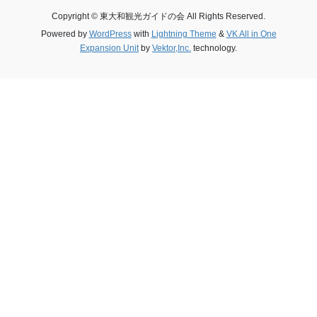
Copyright © 東大和観光ガイドの会 All Rights Reserved.
Powered by
WordPress
with
Lightning Theme
&
VK All in One
Expansion Unit
by
Vektor,Inc.
technology.