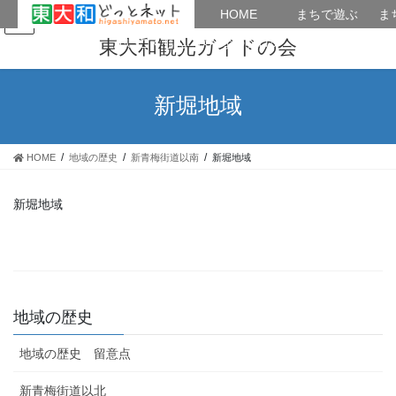
HOME
HOME
まちで遊ぶ
ま
コ
ナ
まちで学ぶ
がいこくじん
みんなのブログ
イベント
東大和観光ガイドの会
ン
ビ
テ
ゲ
ン
ー
新堀地域
ツ
シ
へ
ョ
ス
ン
HOME
地域の歴史
新青梅街道以南
新堀地域
キ
に
ッ
移
プ
動
新堀地域
地域の歴史
地域の歴史 留意点
新青梅街道以北