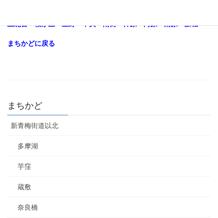
上北台
桜が丘
立野
中央
南街
仲原
向原
清原
新堀
まちかどに戻る
まちかど
新青梅街道以北
多摩湖
芋窪
蔵敷
奈良橋