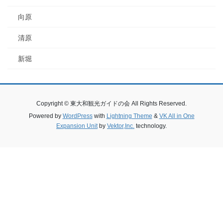
向原
清原
新堀
Copyright © 東大和観光ガイドの会 All Rights Reserved.
Powered by
WordPress
with
Lightning Theme
&
VK All in One
Expansion Unit
by
Vektor,Inc.
technology.