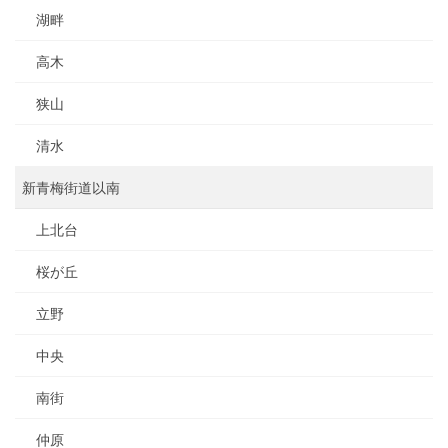
湖畔
高木
狭山
清水
新青梅街道以南
上北台
桜が丘
立野
中央
南街
仲原