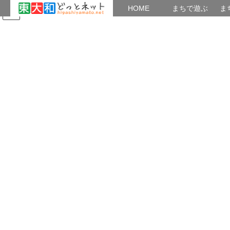
HOME
HOME
まちで遊ぶ
ま
コ
ナ
まちで学ぶ
がいこくじん
みんなのブログ
イベント
東大和観光ガイドの会
ン
ビ
テ
ゲ
ン
ー
新青梅街道以南
ツ
シ
へ
ョ
ス
ン
HOME
まちかど
新青梅街道以南
キ
に
ッ
移
プ
動
新青梅街道以南
ご覧になりたい地域の写真をクリックして下さい。