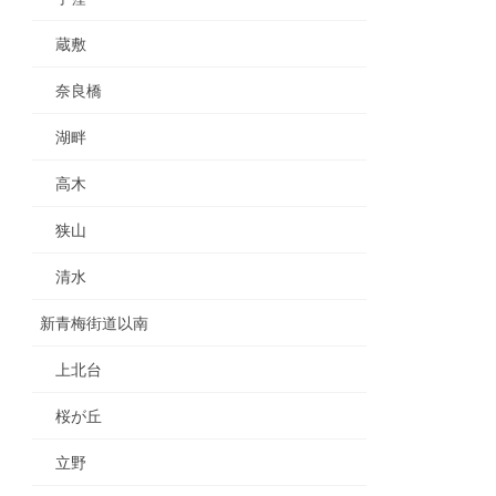
蔵敷
奈良橋
湖畔
高木
狭山
清水
新青梅街道以南
上北台
桜が丘
立野