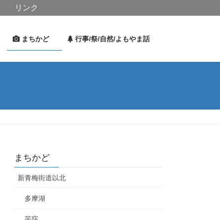
リンク
史
まちかど
行事/祭/自然/よもやま話
まちかど
新青梅街道以北
多摩湖
芋窪