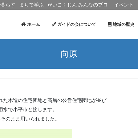
で暮らす
まちで学ぶ
がいこくじん
みんなのブロ
イベント
グ
ホーム
ガイドの会について
地域の歴
向原
れた木造の住宅団地と高層の公営住宅団地が並び
用水で小平市と接します。
がそのまま用いられました。