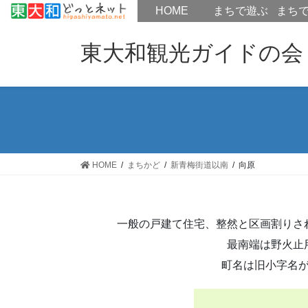
HOME
HOME
まちで遊ぶ
まち
コ
ナ
ン
ビ
東大和観光ガイドの会
テ
ゲ
ン
ー
ツ
シ
へ
ョ
ス
ン
キ
に
ッ
移
HOME
まちかど
新青梅街道以南
向原
プ
動
一般の戸建て住宅、整然と区画割りさ
最南端は野火止
町名は旧小字名