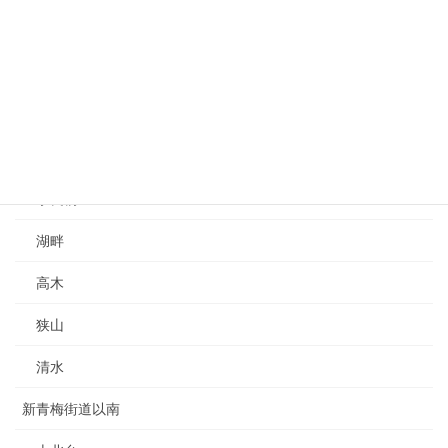
新青梅街道以北
多摩湖
芋窪
蔵敷
奈良橋
湖畔
高木
狭山
清水
新青梅街道以南