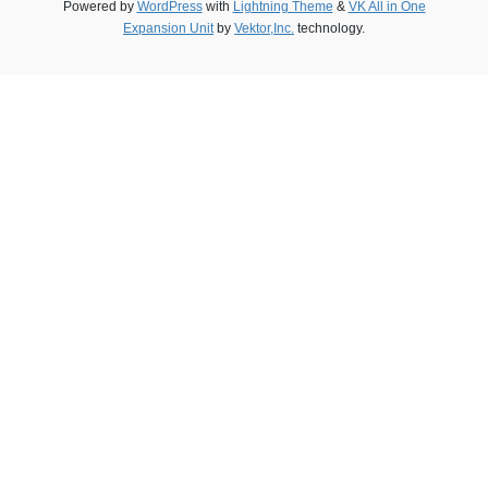
Powered by
WordPress
with
Lightning Theme
&
VK All in One
Expansion Unit
by
Vektor,Inc.
technology.