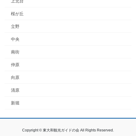
上北台
桜が丘
立野
中央
南街
仲原
向原
清原
新堀
Copyright © 東大和観光ガイドの会 All Rights Reserved.