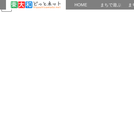
HOME
HOME
まちで遊ぶ
ま
コ
ナ
まちで学ぶ
がいこくじん
みんなのブログ
イベント
東大和観光ガイドの会
ン
ビ
テ
ゲ
ン
ー
蔵敷
ツ
シ
へ
ョ
ス
ン
HOME
まちかど
新青梅街道以北
蔵敷
キ
に
ッ
移
プ
動
蔵敷（ぞうしき）と読みます。
江戸時代に地頭の屋敷蔵（やしきぐら）があったことによるとさ
れます。